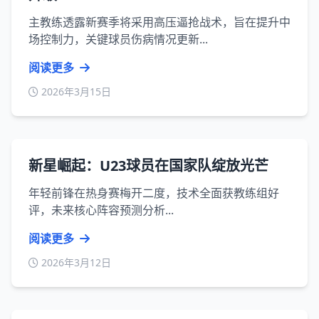
主教练透露新赛季将采用高压逼抢战术，旨在提升中
场控制力，关键球员伤病情况更新...
阅读更多
2026年3月15日
新星崛起：U23球员在国家队绽放光芒
年轻前锋在热身赛梅开二度，技术全面获教练组好
评，未来核心阵容预测分析...
阅读更多
2026年3月12日