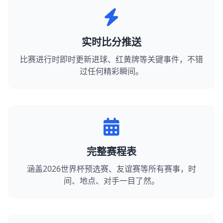
实时比分推送
比赛进行时即时更新进球、红黄牌等关键事件，不错
过任何精彩瞬间。
完整赛程表
涵盖2026世界杯预选赛、友谊赛等所有赛事，时
间、地点、对手一目了然。