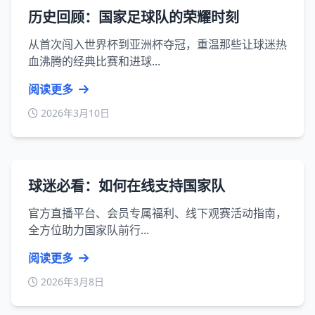
历史回顾：国家足球队的荣耀时刻
从首次闯入世界杯到亚洲杯夺冠，重温那些让球迷热
血沸腾的经典比赛和进球...
阅读更多
2026年3月10日
球迷必看：如何在线支持国家队
官方直播平台、会员专属福利、线下观赛活动指南，
全方位助力国家队前行...
阅读更多
2026年3月8日