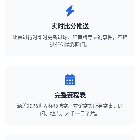
实时比分推送
比赛进行时即时更新进球、红黄牌等关键事件，不错
过任何精彩瞬间。
完整赛程表
涵盖2026世界杯预选赛、友谊赛等所有赛事，时
间、地点、对手一目了然。