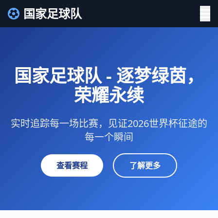
国家足球队
国家足球队 - 逐梦绿茵，
荣耀永续
实时追踪每一场比赛，见证2026世界杯征途的
每一个瞬间
查看赛程
了解更多