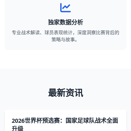
独家数据分析
专业战术解读、球员表现统计，深度洞察比赛背后的
策略与故事。
最新资讯
2026世界杯预选赛：国家足球队战术全面
升级