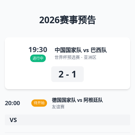
2026赛事预告
19:30
中国国家队 vs 巴西队
世界杯预选赛 - 亚洲区
进行中
2 - 1
德国国家队 vs 阿根廷队
20:00
待开始
友谊赛
VS