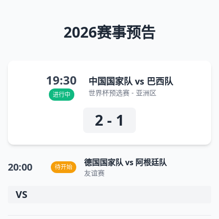
2026赛事预告
19:30
中国国家队 vs 巴西队
世界杯预选赛 - 亚洲区
进行中
2 - 1
德国国家队 vs 阿根廷队
20:00
待开始
友谊赛
VS