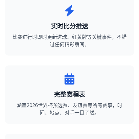
实时比分推送
比赛进行时即时更新进球、红黄牌等关键事件，不错
过任何精彩瞬间。
完整赛程表
涵盖2026世界杯预选赛、友谊赛等所有赛事，时
间、地点、对手一目了然。