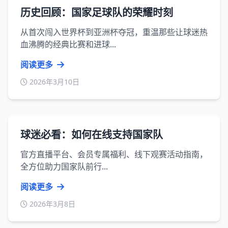
历史回顾：国家足球队的荣耀时刻
从首次闯入世界杯到亚洲杯夺冠，重温那些让球迷热
血沸腾的经典比赛和进球...
阅读更多
2026年3月10日
球迷必看：如何在线支持国家队
官方直播平台、会员专属福利、线下观赛活动指南，
全方位助力国家队前行...
阅读更多
2026年3月8日