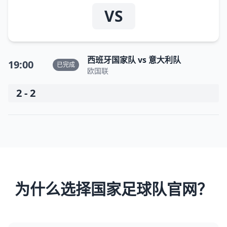
VS
西班牙国家队 vs 意大利队
19:00
已完成
欧国联
2 - 2
为什么选择国家足球队官网？