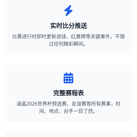
实时比分推送
比赛进行时即时更新进球、红黄牌等关键事件，不错
过任何精彩瞬间。
完整赛程表
涵盖2026世界杯预选赛、友谊赛等所有赛事，时
间、地点、对手一目了然。