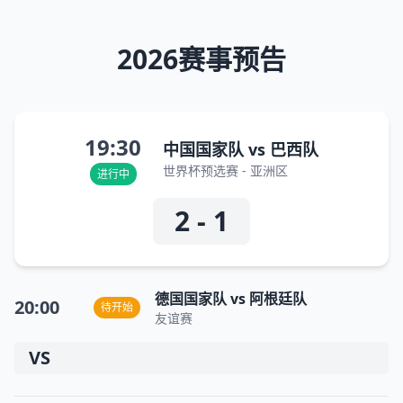
2026赛事预告
19:30
中国国家队 vs 巴西队
世界杯预选赛 - 亚洲区
进行中
2 - 1
德国国家队 vs 阿根廷队
20:00
待开始
友谊赛
VS