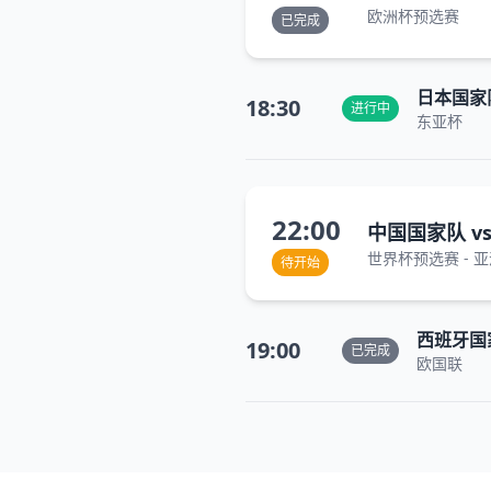
欧洲杯预选赛
已完成
日本国家队
18:30
进行中
东亚杯
22:00
中国国家队 v
世界杯预选赛 - 
待开始
西班牙国家
19:00
已完成
欧国联