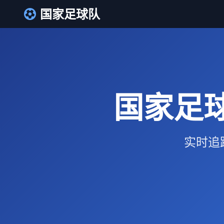
国家足球队
国家足球
实时追