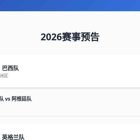
2026赛事预告
s 巴西队
亚洲区
 vs 阿根廷队
s 英格兰队