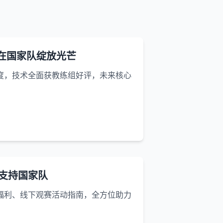
员在国家队绽放光芒
度，技术全面获教练组好评，未来核心
支持国家队
福利、线下观赛活动指南，全方位助力