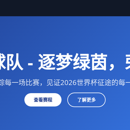
队 - 逐梦绿茵
踪每一场比赛，见证2026世界杯征途的每
查看赛程
了解更多