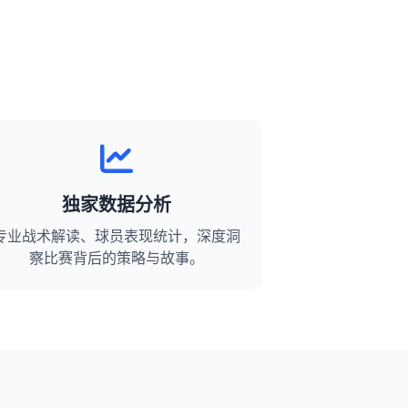
独家数据分析
专业战术解读、球员表现统计，深度洞
察比赛背后的策略与故事。