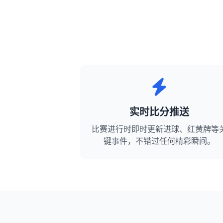
实时比分推送
比赛进行时即时更新进球、红黄牌等
键事件，不错过任何精彩瞬间。