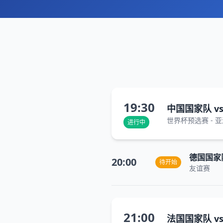
19:30
中国国家队 v
世界杯预选赛 - 
进行中
德国国家队
20:00
待开始
友谊赛
21:00
法国国家队 v