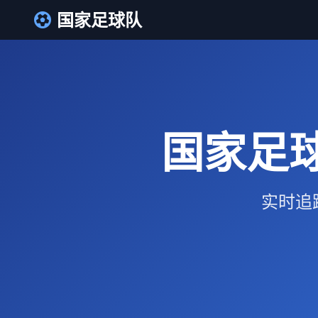
国家足球队
国家足球
实时追