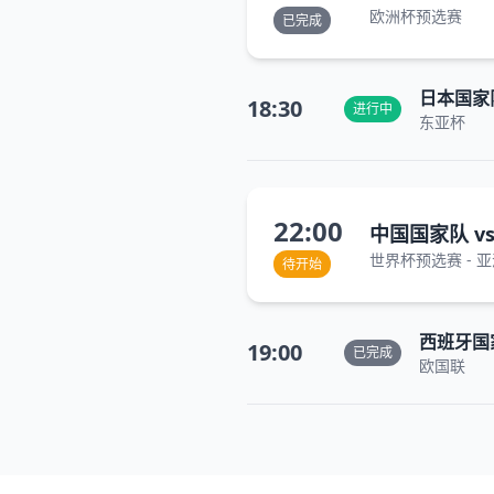
欧洲杯预选赛
已完成
日本国家队
18:30
进行中
东亚杯
22:00
中国国家队 v
世界杯预选赛 - 
待开始
西班牙国家
19:00
已完成
欧国联