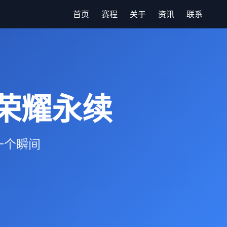
首页
赛程
关于
资讯
联系
，荣耀永续
一个瞬间